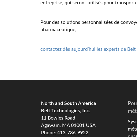
entreprise, qui seront utilisés pour transporte
Pour des solutions personnalisées de convoy
pharmaceutique,
contactez dès aujourd’hui les experts de Belt
.
North and South America
Pou
Belt Technologies, Inc.
mét
11 Bowles Road
Syst
Agawam, MA 01001 USA
méta
Phone: 413-786-9922
dura