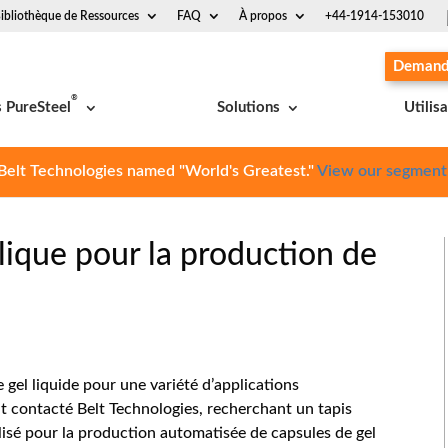
ibliothèque de Ressources
FAQ
À propos
+44-1914-153010
Demande
®
s PureSteel
Solutions
Utilis
Belt Technologies named "World's Greatest."
View our segment
lique pour la production de
gel liquide pour une variété d’applications
 contacté Belt Technologies, recherchant un tapis
ilisé pour la production automatisée de capsules de gel