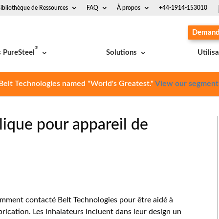
ibliothèque de Ressources
FAQ
À propos
+44-1914-153010
Demande
®
s PureSteel
Solutions
Utilis
Belt Technologies named "World's Greatest."
View our segment
lique pour appareil de
mment contacté Belt Technologies pour être aidé à
ication. Les inhalateurs incluent dans leur design un