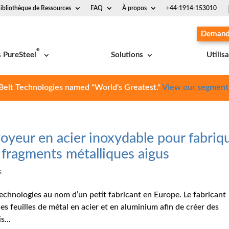
ibliothèque de Ressources
FAQ
À propos
+44-1914-153010
Demande
®
s PureSteel
Solutions
Utilis
Belt Technologies named "World's Greatest."
View our segment
oyeur en acier inoxydable pour fabriq
fragments métalliques aigus
s
echnologies au nom d’un petit fabricant en Europe. Le fabricant
es feuilles de métal en acier et en aluminium afin de créer des
s...