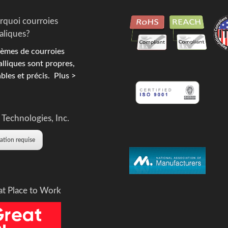
rquoi courroies
aliques?
èmes de courroies
lliques sont propres,
bles et précis.
Plus >
 Technologies, Inc.
tation requise
at Place to Work