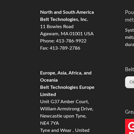
North and South America
Pou
Belt Technologies, Inc.
mét
11 Bowles Road
Syst
Agawam, MA 01001 USA
méta
Phone: 413-786-9922
dura
Fax: 413-789-2786
Belt
Europe, Asia, Africa, and
Oceania
Ci
Belt Technologies Europe
Limited
Unit G37 Amber Court,
William Armstrong Drive,
Gre
Newcastle upon Tyne,
NE4 7YA
Tyne and Wear , United