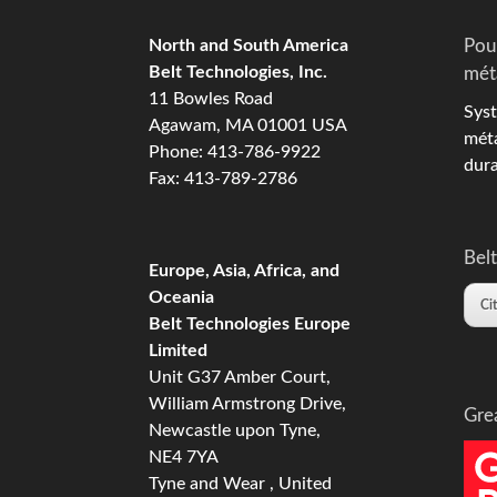
North and South America
Pou
Belt Technologies, Inc.
mét
11 Bowles Road
Syst
Agawam, MA 01001 USA
méta
Phone: 413-786-9922
dura
Fax: 413-789-2786
Belt
Europe, Asia, Africa, and
Oceania
Ci
Belt Technologies Europe
Limited
Unit G37 Amber Court,
William Armstrong Drive,
Gre
Newcastle upon Tyne,
NE4 7YA
Tyne and Wear , United