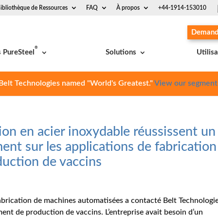
ibliothèque de Ressources
FAQ
À propos
+44-1914-153010
Demande
®
s PureSteel
Solutions
Utilis
Belt Technologies named "World's Greatest."
View our segment
ion en acier inoxydable réussissent un
nt sur les applications de fabrication
uction de vaccins
abrication de machines automatisées a contacté Belt Technologie
ent de production de vaccins. L’entreprise avait besoin d’un