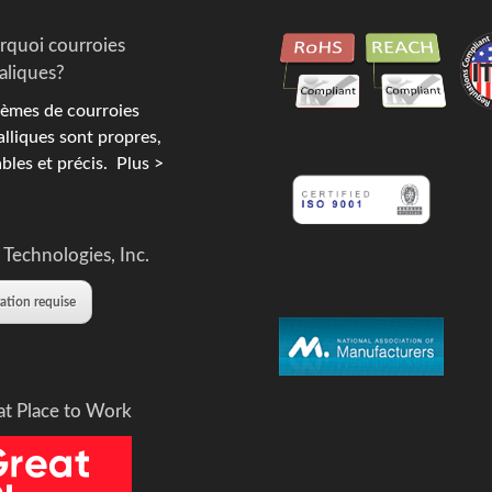
rquoi courroies
aliques?
èmes de courroies
lliques sont propres,
bles et précis.
Plus >
 Technologies, Inc.
tation requise
at Place to Work