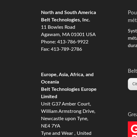
North and South America
Pou
Belt Technologies, Inc.
mét
11 Bowles Road
Syst
Agawam, MA 01001 USA
méta
Phone: 413-786-9922
dura
Fax: 413-789-2786
Belt
Europe, Asia, Africa, and
Oceania
Ci
Belt Technologies Europe
Limited
Unit G37 Amber Court,
William Armstrong Drive,
Gre
Newcastle upon Tyne,
NE4 7YA
Tyne and Wear , United