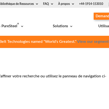
ibliothèque de Ressources
FAQ
À propos
+44-1914-153010
Demande
®
s PureSteel
Solutions
Utilis
Belt Technologies named "World's Greatest."
View our segment
ffiner votre recherche ou utilisez le panneau de navigation ci-