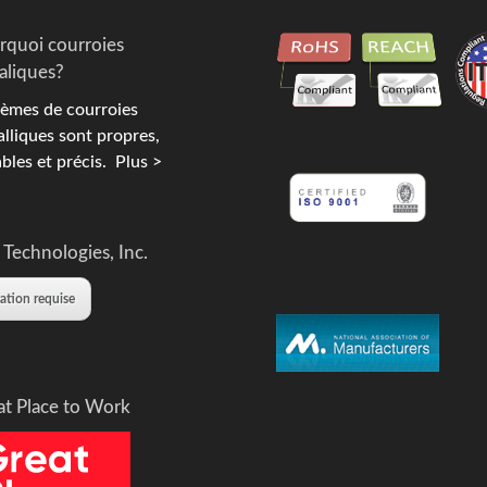
rquoi courroies
aliques?
èmes de courroies
lliques sont propres,
bles et précis.
Plus >
 Technologies, Inc.
tation requise
at Place to Work